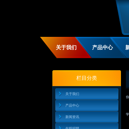
关于我们
产品中心
栏目分类
关于我们
产品中心
学
新闻资讯
在线招聘