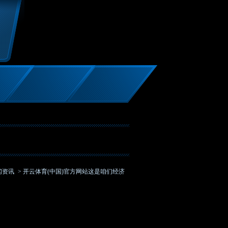
闻资讯
> 开云体育(中国)官方网站这是咱们经济