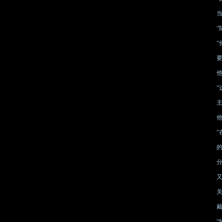
“
的
“