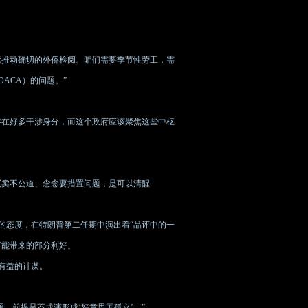
续推动确切的外侨检阅。咱们需要季节性劳工，需
ACA）的问题。”
存在好多干涉身分，而这个政府应该聚焦这些中枢
买卖不公道、念念要措置问题，是可以清醒
的态度，在特朗普第二任期中演出着“品评中的一
可能带来的部分利好。
有益的计谋。
题，前提是不成演形成‘好意思国孤立’。”