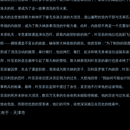
基洛夫的死，便成为了这一政事清洗的导火索。
基洛夫的去世使得斯大林伸开了惨无东谈主谈的大清洗，漫山遍野的党内干部与无辜匹
若率领的内政部，成为了斯大林政事清洗的中枢力量。此时，内政部不再是一个庄重珍
的本质机关，专责废除通盘潜在恐吓。跟着内政部职权的推广，叶至若的地位也急剧飞
阴暗——摒除通盘不盲从的政敌，确保斯大林政权的踏实。他曾宣称：“为了刚劲的国度
政部成了清洗活动的腹黑，暴行横行，包括拷打、毒打、处决和将无辜者送往远隔东谈
然而，叶至若的贪念最终引起了斯大林的警悟。斯大林察觉到叶至若的暴行也曾卓绝了可容
叶至若被囚禁，失去了通盘职权，渐渐成为斯大林的弃子。贝利亚罗致了内政部，叶至
靠近贝利亚的恐吓，叶至若依旧坚决否定我方的过失，大怒地回答：“我如何可能会扞拒
政事构兵的粗暴。最终，叶至若在监狱中渡过了余生，直至他不行幸免的运谈驾临。
叶至若的死并未拆伙大清洗，数百万无辜的生命依然未能取得救赎。他的历史与过失成
的致命危急。而那些也曾的受害者，他们的可怜，依然深深难忘在历史的线索中。
发布于：天津市