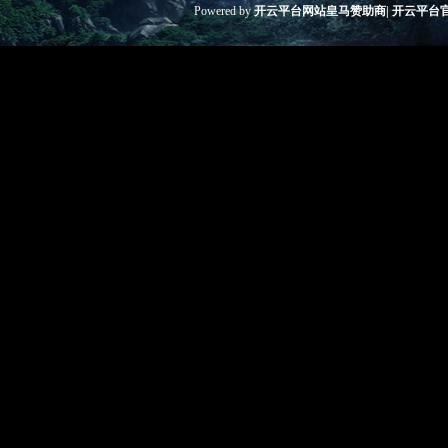
Powered by
开云平台网站皇马赞助商| 开云平台