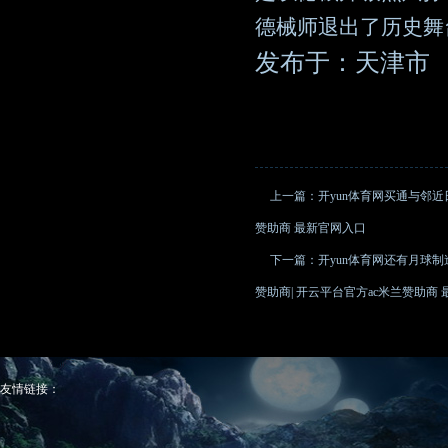
德械师退出了历史舞
发布于：天津市
上一篇：
开yun体育网买通与邻近
赞助商 最新官网入口
下一篇：
开yun体育网还有月球
赞助商| 开云平台官方ac米兰赞助商
友情链接：