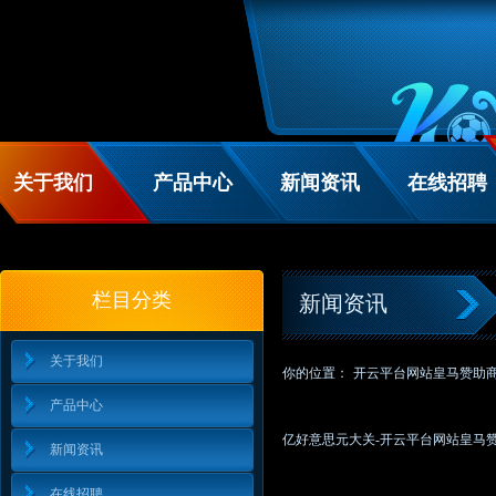
关于我们
产品中心
新闻资讯
在线招聘
栏目分类
新闻资讯
关于我们
你的位置：
开云平台网站皇马赞助商|
产品中心
亿好意思元大关-开云平台网站皇马赞
新闻资讯
在线招聘