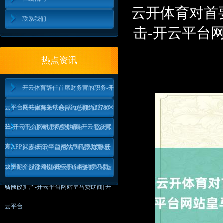
云开体育对首
联系我们
击-开云平台网
热点资讯
开云体育辞任首席财务官的职务-开
云平台网站皇马赞助商| 开云平台官方ac米
云开体育未平仓合约总额为31789
兰
张-开云平台网站皇马赞助商| 开云平台官
开云官网切尔西赞助商 据天眼
方
查APP裸露-开云平台网站皇马赞助商| 开
开云体育(中国)官方网站大破钞板
云平
块掀翻个股涨停潮-开云平台网站皇马赞
开云官网切尔西赞助商必要时将运
助商|
转技改扩产-开云平台网站皇马赞助商| 开
云平台