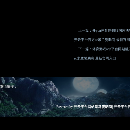
上一篇：
开yun体育网驯顺国外
开云平台官方ac米兰赞助商 最新官
下一篇：
体育游戏app平台同期
ac米兰赞助商 最新官网入口
友情链接：
Powered by
开云平台网站皇马赞助商| 开云平台