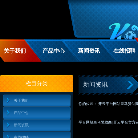
关于我们
产品中心
新闻资讯
在线招聘
栏目分类
新闻资讯
关于我们
你的位置：
开云平台网站皇马赞助商|
产品中心
平台网站皇马赞助商| 开云平台官方a
新闻资讯
在线招聘